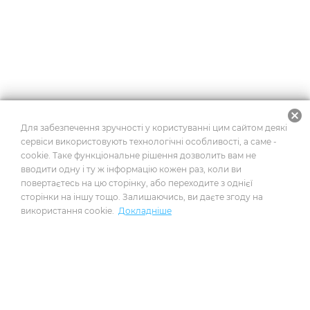
cancel
Для забезпечення зручності у користуванні цим сайтом деякі
сервіси використовують технологічні особливості, а саме -
cookie. Таке функціональне рішення дозволить вам не
вводити одну і ту ж інформацію кожен раз, коли ви
повертаєтесь на цю сторінку, або переходите з однієї
сторінки на іншу тощо. Залишаючись, ви даєте згоду на
використання cookie.
Докладніше
2026
© Усі права захищено