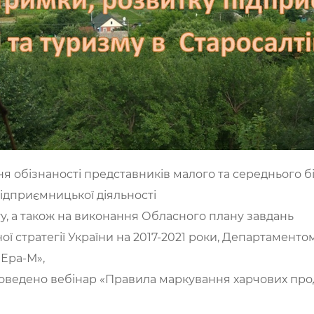
обізнаності представників малого та середнього бі
підприємницької діяльності
ту, а також на виконання Обласного плану завдань
тної стратегії України на 2017-2021 роки, Департаменто
 Ера-М»,
оведено вебінар «Правила маркування харчових проду