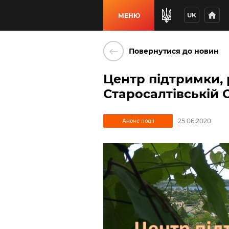
home
UK
МЕНЮ
keyboard_backspace
Повернутися до новин
Центр підтримки, 
Старосалтівській 
25.06.2020
Анонс події