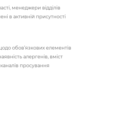
асті, менеджери відділів
лені в активній присутності
одо обов’язкових елементів
наявність алергенів, вміст
 каналів просування