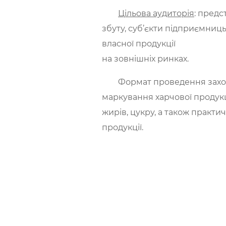
Цільова аудиторія
: предс
збуту, суб’єкти підприємницьк
власної продукції
на зовнішніх ринках.
Формат проведення заходу 
маркування харчової продукції
жирів, цукру, а також практ
продукції.