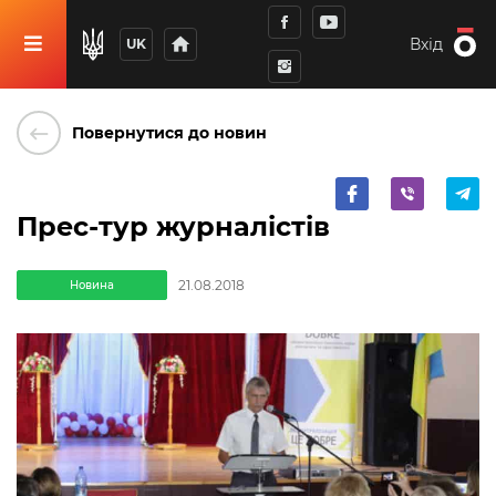
home
Вхід
UK
keyboard_backspace
Повернутися до новин
Прес-тур журналістів
21.08.2018
Новина