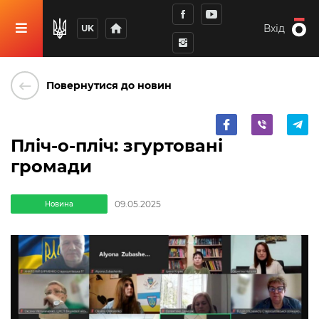
home
Вхід
UK
keyboard_backspace
Повернутися до новин
Пліч-о-пліч: згуртовані
громади
09.05.2025
Новина