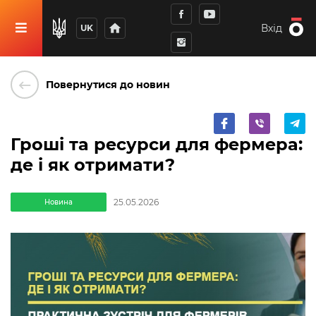
home
Вхід
UK
keyboard_backspace
Повернутися до новин
Гроші та ресурси для фермера:
де і як отримати?
25.05.2026
Новина