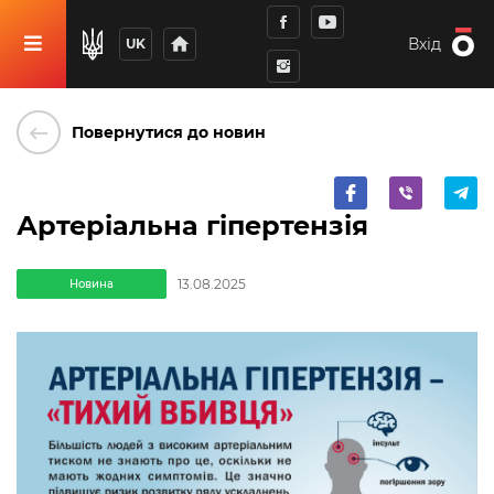
home
Вхід
UK
keyboard_backspace
Повернутися до новин
Артеріальна гіпертензія
13.08.2025
Новина