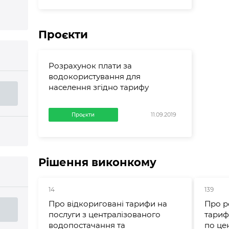
Проєкти
Розрахунок плати за
водокористування для
населення згідно тарифу
11.09.2019
Проєкти
Рішення виконкому
14
139
Про відкориговані тарифи на
Про р
послуги з централізованого
тариф
водопостачання та
по це