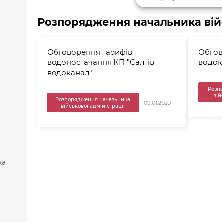
Розпорядження начальника війс
Обговорення тарифів
Обгов
водопостачання КП "Салтів
водок
водоканал"
Розп
вій
Розпорядження начальника
09.01.2020
військової адміністрації
ка