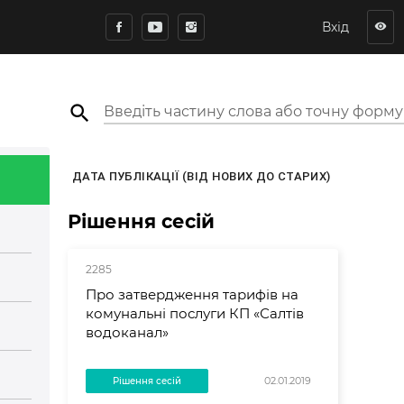
Вхід
visibility
search
ДАТА ПУБЛІКАЦІЇ (ВІД НОВИХ ДО СТАРИХ)
Рішення сесій
2285
Про затвердження тарифів на
комунальні послуги КП «Салтів
водоканал»
02.01.2019
Рішення сесій