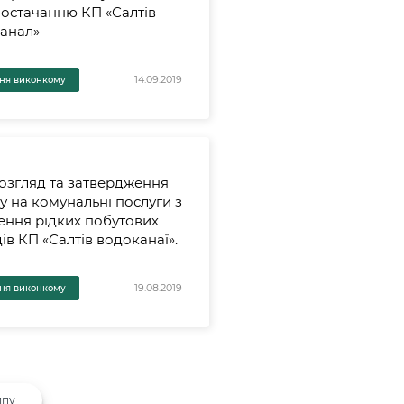
остачанню КП «Салтів
анал»
14.09.2019
ня виконкому
озгляд та затвердження
у на комунальні послуги з
ення рідких побутових
ів КП «Салтів водоканаї».
19.08.2019
ня виконкому
ипу