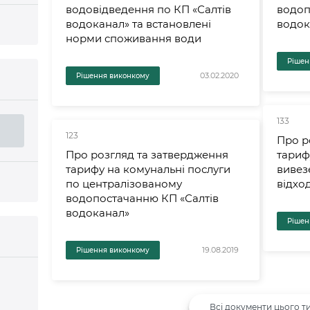
водовідведення по КП «Салтів
водоп
водоканал» та встановлені
водок
норми споживання води
Рішен
03.02.2020
Рішення виконкому
133
123
Про р
Про розгляд та затвердження
тариф
тарифу на комунальні послуги
вивез
по централізованому
відход
водопостачанню КП «Салтів
водоканал»
Рішен
19.08.2019
Рішення виконкому
Всі документи цього т