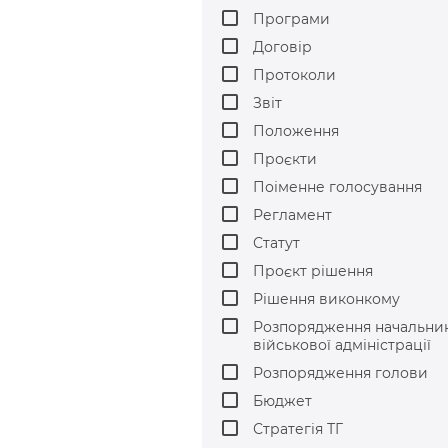
date.
date.
dates.
dates.
Програми
Press
Press
the
the
Договір
question
question
Протоколи
mark
mark
key
key
Звіт
to
to
Положення
get
get
the
the
Проєкти
keyboard
keyboard
shortcuts
shortcuts
Поіменне голосування
for
for
Регламент
changing
changing
dates.
dates.
Статут
Проєкт рішення
Рішення виконкому
Розпорядження начальни
військової адміністрації
Розпорядження голови
Бюджет
Стратегія ТГ