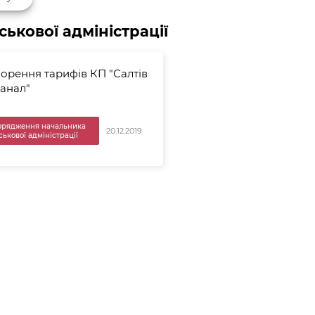
ькової адміністрації
орення тарифів КП "Салтів
анал"
орядження начальника
20.12.2019
ськової адміністрації