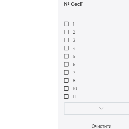
№ Сесії
1
2
3
4
5
6
7
8
10
11
Очистити