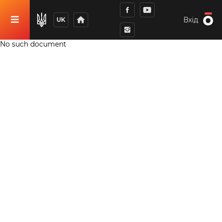
home
Вхід
UK
No such document