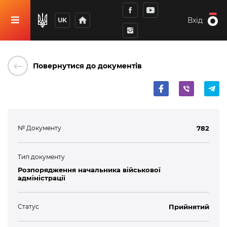
home
Вхід
UK
keyboard_backspace
Повернутися до документів
№ Документу
782
Тип документу
Розпорядження начальника військової
адміністрації
Статус
Прийнятий