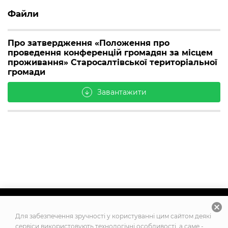
Файли
Про затвердження «Положення про
проведення конференцій громадян за місцем
проживання» Старосалтівської територіальної
громади
Завантажити
arrow_downward
cancel
2026
© Усі права захищено
Для забезпечення зручності у користуванні цим сайтом деякі
сервіси використовують технологічні особливості, а саме -