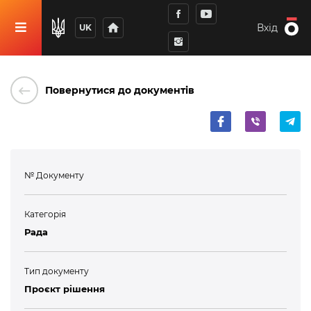
home
Вхід
UK
keyboard_backspace
Повернутися до документів
№ Документу
Категорія
Рада
Тип документу
Проєкт рішення