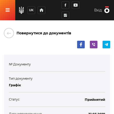
home
Вхід
UK
keyboard_backspace
Повернутися до документів
№ Документу
Тип документу
Графік
Статус
Прийнятий
Дата оприлюднення