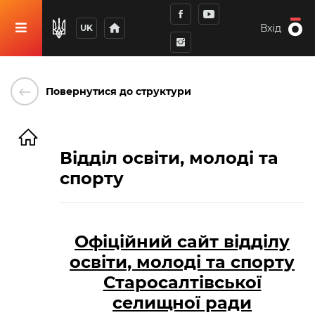
home
Вхід
UK
keyboard_backspace
Повернутися до структури
Відділ освіти, молоді та
спорту
Офіційний сайт відділу
освіти, молоді та спорту
Старосалтівської
селищної ради